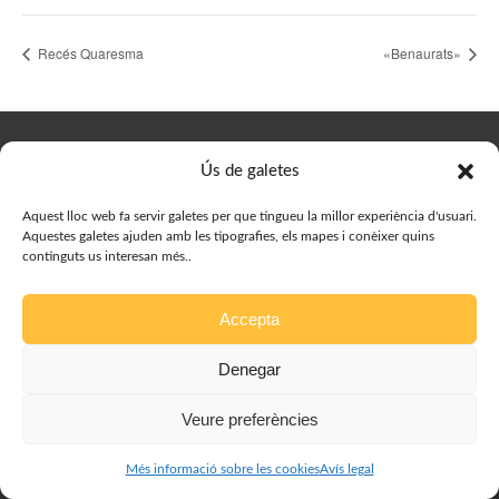
Recés Quaresma
«Benaurats»
© Delegació de Joves del Bisbat de Vic, 2023. Designed by
Ús de galetes
Prestigia
Aquest lloc web fa servir galetes per que tingueu la millor experiència d'usuari.
Aquestes galetes ajuden amb les tipografies, els mapes i conèixer quins
continguts us interesan més..
Accepta
Denegar
Avís legal
Veure preferències
Política de galetes
Més informació sobre les cookies
Avís legal