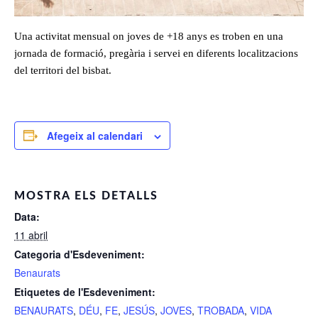
Una activitat mensual on joves de +18 anys es troben en una
jornada de formació, pregària i servei en diferents localitzacions
del territori del bisbat.
Afegeix al calendari
MOSTRA ELS DETALLS
Data:
11 abril
Categoria d'Esdeveniment:
Benaurats
Etiquetes de l'Esdeveniment:
BENAURATS
,
DÉU
,
FE
,
JESÚS
,
JOVES
,
TROBADA
,
VIDA