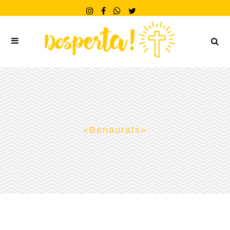
«Benaurats»