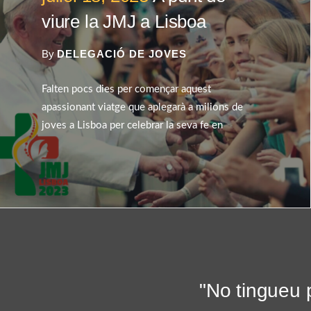
viure la JMJ a Lisboa
By
DELEGACIÓ DE JOVES
Falten pocs dies per començar aquest
apassionant viatge que aplegarà a milions de
joves a Lisboa per celebrar la seva fe en
"No tingueu 