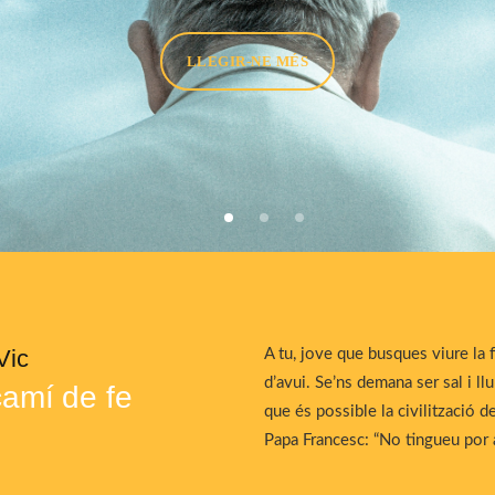
LLEGIR-NE MÉS
Vic
A tu, jove que busques viure la 
d’avui. Se’ns demana ser sal i 
amí de fe
que és possible la civilització d
Papa Francesc: “No tingueu por a 