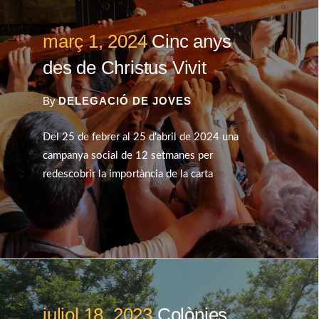
març 1, 2024
Cinc anys
des de Christus Vivit
By
DELEGACIÓ DE JOVES
Del 25 de febrer al 25 d'abril de 2024 una
campanya social de 12 setmanes per
redescobrir la importància de la carta
juliol 18, 2023
Colònies