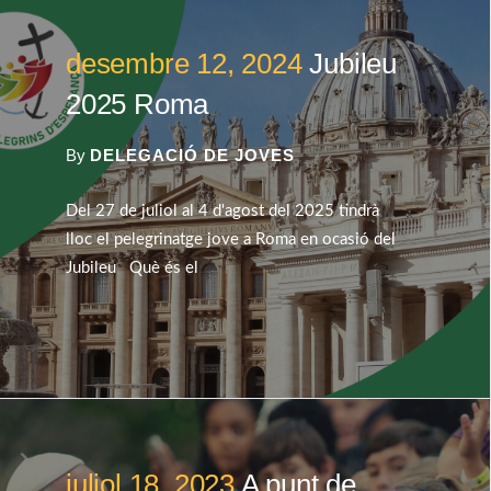
desembre 12, 2024
Jubileu
2025 Roma
By
DELEGACIÓ DE JOVES
Del 27 de juliol al 4 d'agost del 2025 tindrà
lloc el pelegrinatge jove a Roma en ocasió del
Jubileu Què és el
juliol 18, 2023
A punt de