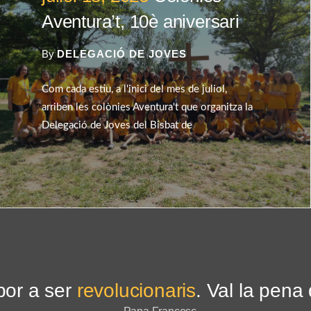
Aventura’t, 10è aniversari
By
DELEGACIÓ DE JOVES
Com cada estiu, a l'inici del mes de juliol,
arriben les colònies Aventura't que organitza la
Delegació de Joves del Bisbat de
por a ser
revolucionaris
. Val la pena d