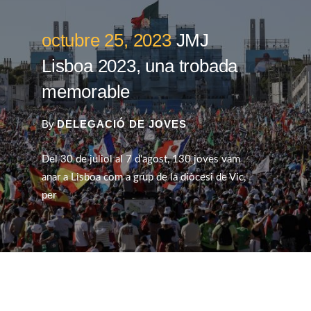
octubre 25, 2023
JMJ
Lisboa 2023, una trobada
memorable
By
DELEGACIÓ DE JOVES
Del 30 de juliol al 7 d'agost, 130 joves vam
anar a Lisboa com a grup de la diòcesi de Vic,
per