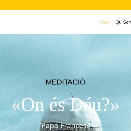
Inici
Qui So
MEDITACIÓ
«On és Déu?»
Papa Francesc