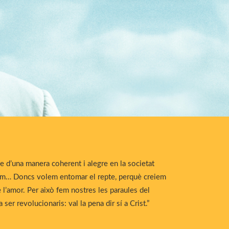
fe d’una manera coherent i alegre en la societat
llum… Doncs volem entomar el repte, perquè creiem
e l’amor. Per això fem nostres les paraules del
ser revolucionaris: val la pena dir sí a Crist.”