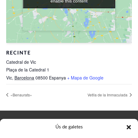
enable this content
enable this content
RECINTE
Catedral de Vic
Plaça de la Catedral 1
Vic
,
Barcelona
08500
Espanya
+ Mapa de Google
«Benaurats»
Vetlla de la Immaculada
© Delegació de Joves del Bisbat de Vic, 2023. Designed by
Ús de galetes
Prestigia