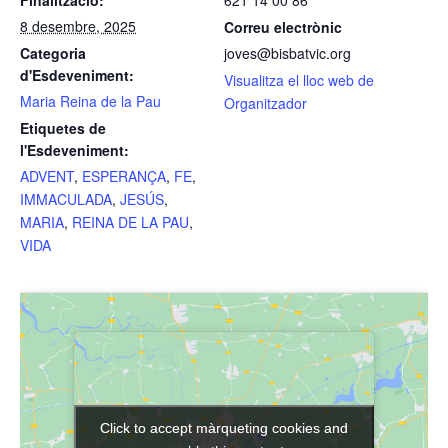
Finalització:
621 14 00 86
8 desembre, 2025
Correu electrònic
Categoria
joves@bisbatvic.org
d'Esdeveniment:
Visualitza el lloc web de
Maria Reina de la Pau
Organitzador
Etiquetes de
l'Esdeveniment:
ADVENT
,
ESPERANÇA
,
FE
,
IMMACULADA
,
JESÚS
,
MARIA
,
REINA DE LA PAU
,
VIDA
Click to accept màrqueting cookies and
Click to accept màrqueting cookies and