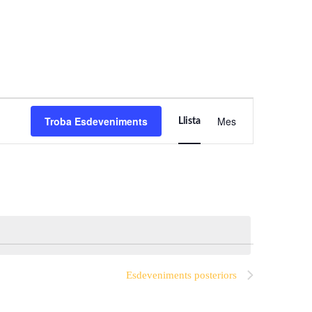
Navegació
Troba Esdeveniments
Mes
Llista
de
visualitzaci
Esdevenime
Esdeveniments
posteriors