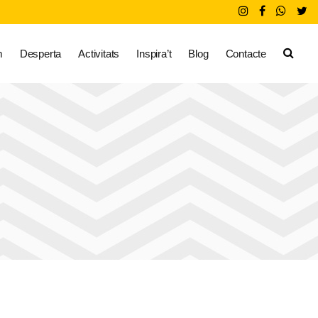
m
Desperta
Activitats
Inspira’t
Blog
Contacte
g