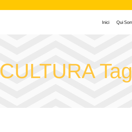
Inici
Qui So
CULTURA Ta