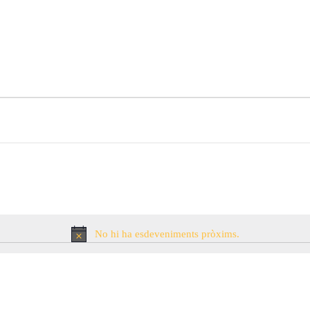
S
No hi ha esdeveniments pròxims.
TS
Avís