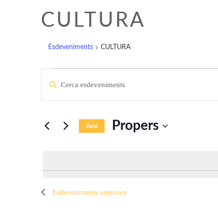
CULTURA
Esdeveniments
CULTURA
ESDEVENIMENT
NAVEGACIÓ
Introduïu
la
VISUAL
paraula
clau.
I
Propers
Cerqueu
Avui
Esdeveniments
Selecciona
CERCA
per
una
paraula
data.
D'ESDEVENIMEN
clau.
Esdeveniments
anteriors