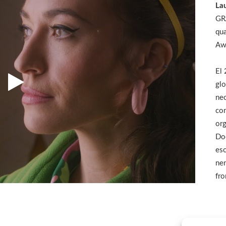
La
GR
qu
Aw
El 
glo
nec
com
org
Doe
esc
nen
fro