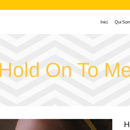
Inici
Qui So
Hold On To M
H