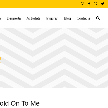
m
Desperta
Activitats
Inspira’t
Blog
Contacte
e
old On To Me