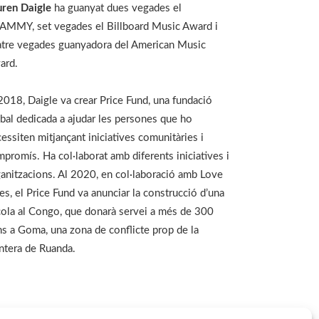
uren Daigle
ha guanyat dues vegades el
AMMY, set vegades el Billboard Music Award i
atre vegades guanyadora del American Music
ard.
2018, Daigle va crear Price Fund, una fundació
bal dedicada a ajudar les persones que ho
essiten mitjançant iniciatives comunitàries i
promís. Ha col·laborat amb diferents iniciatives i
anitzacions. Al 2020, en col·laboració amb Love
s, el Price Fund va anunciar la construcció d’una
ola al Congo, que donarà servei a més de 300
s a Goma, una zona de conflicte prop de la
ntera de Ruanda.