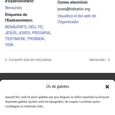
d'Esdeveniment:
Correu electrònic
Benaurats
joves@bisbatvic.org
Etiquetes de
Visualitza el lloc web de
l'Esdeveniment:
Organitzador
BENAURATS
,
DÉU
,
FE
,
JESÚS
,
JOVES
,
PREGÀRIA
,
TESTIMONI
,
TROBADA
,
VIDA
Compartir amb els més pobres
«Benaurats»
© Delegació de Joves del Bisbat de Vic, 2023. Designed by
Ús de galetes
Prestigia
Aquest lloc web fa servir galetes per que tingueu la millor experiència d'usuari.
Aquestes galetes ajuden amb les tipografies, els mapes i conèixer quins
continguts us interesan més..