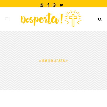
«Benaurats»