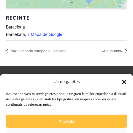
RECINTE
Barcelona
Barcelona
,
+ Mapa de Google
Taizé, trobada europea a Ljubljana
«Benaurats»
© Delegació de Joves del Bisbat de Vic, 2023. Designed by
Ús de galetes
Prestigia
Aquest lloc web fa servir galetes per que tingueu la millor experiència d'usuari.
Aquestes galetes ajuden amb les tipografies, els mapes i conèixer quins
continguts us interesan més..
Accepta