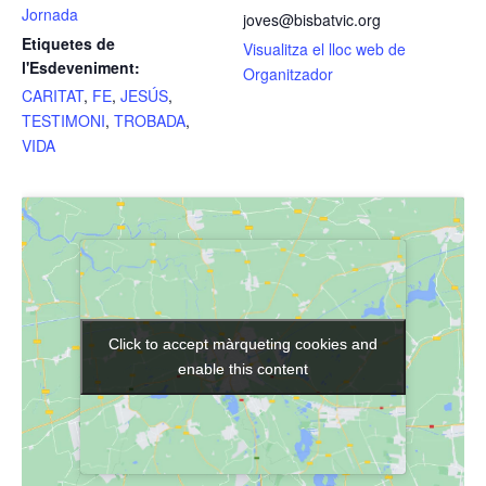
Jornada
joves@bisbatvic.org
Etiquetes de
Visualitza el lloc web de
l'Esdeveniment:
Organitzador
CARITAT
,
FE
,
JESÚS
,
TESTIMONI
,
TROBADA
,
VIDA
Click to accept màrqueting cookies and
Click to accept màrqueting cookies and
enable this content
enable this content