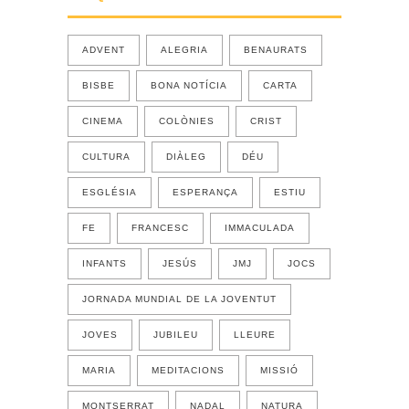
ADVENT
ALEGRIA
BENAURATS
BISBE
BONA NOTÍCIA
CARTA
CINEMA
COLÒNIES
CRIST
CULTURA
DIÀLEG
DÉU
ESGLÉSIA
ESPERANÇA
ESTIU
FE
FRANCESC
IMMACULADA
INFANTS
JESÚS
JMJ
JOCS
JORNADA MUNDIAL DE LA JOVENTUT
JOVES
JUBILEU
LLEURE
MARIA
MEDITACIONS
MISSIÓ
MONTSERRAT
NADAL
NATURA