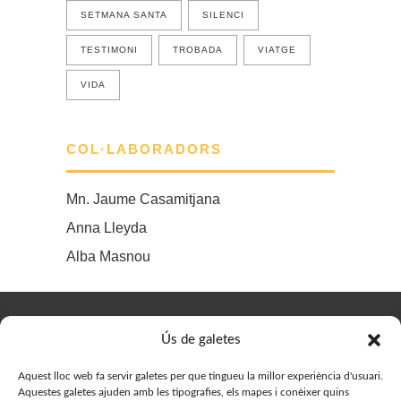
SETMANA SANTA
SILENCI
TESTIMONI
TROBADA
VIATGE
VIDA
COL·LABORADORS
Mn. Jaume Casamitjana
Anna Lleyda
Alba Masnou
© Delegació de Joves del Bisbat de Vic, 2023. Designed by
Ús de galetes
Prestigia
Aquest lloc web fa servir galetes per que tingueu la millor experiència d'usuari.
Aquestes galetes ajuden amb les tipografies, els mapes i conèixer quins