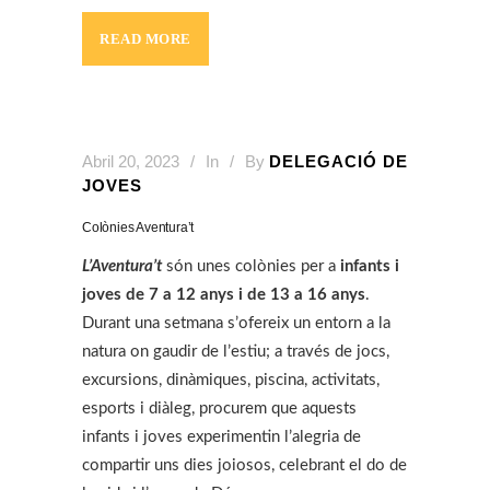
READ MORE
Abril 20, 2023
In
By
DELEGACIÓ DE
JOVES
Colònies Aventura’t
L’Aventura’t
són unes colònies per a
infants i
joves de 7 a 12 anys i de 13 a 16 anys
.
Durant una setmana s’ofereix un entorn a la
natura on gaudir de l’estiu; a través de jocs,
excursions, dinàmiques, piscina, activitats,
esports i diàleg, procurem que aquests
infants i joves experimentin l’alegria de
compartir uns dies joiosos, celebrant el do de