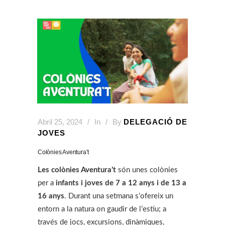
Abril 25, 2024
In
By
DELEGACIÓ DE
JOVES
Colònies Aventura’t
Les colònies Aventura’t
són unes colònies
per a
infants i joves de 7 a 12 anys i de 13 a
16 anys
. Durant una setmana s’ofereix un
entorn a la natura on gaudir de l’estiu; a
través de jocs, excursions, dinàmiques,