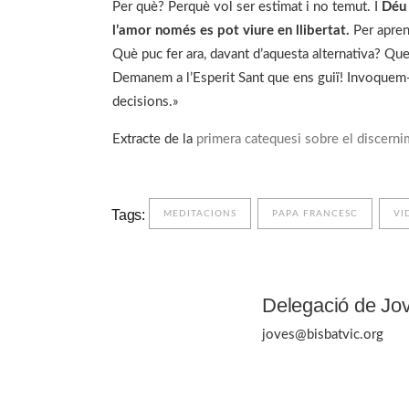
Per què? Perquè vol ser estimat i no temut. I
Déu 
l’amor només es pot viure en llibertat.
Per aprend
Què puc fer ara, davant d’aquesta alternativa? Qu
Demanem a l’Esperit Sant que ens guiï! Invoquem-
decisions.»
Extracte de la
primera catequesi sobre el discerni
Tags:
MEDITACIONS
PAPA FRANCESC
VI
Delegació de Jo
joves@bisbatvic.org