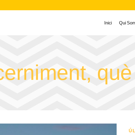
Inici
Qui So
cerniment, què
Ú