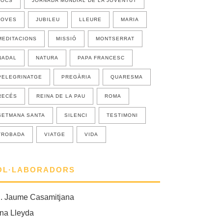
JOCS
JORNADA MUNDIAL DE LA JOVENTUT
JOVES
JUBILEU
LLEURE
MARIA
MEDITACIONS
MISSIÓ
MONTSERRAT
NADAL
NATURA
PAPA FRANCESC
PELEGRINATGE
PREGÀRIA
QUARESMA
RECÉS
REINA DE LA PAU
ROMA
SETMANA SANTA
SILENCI
TESTIMONI
TROBADA
VIATGE
VIDA
OL·LABORADORS
. Jaume Casamitjana
na Lleyda