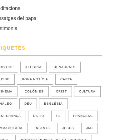
ditacions
ssatges del papa
stimonis
TIQUETES
ADVENT
ALEGRIA
BENAURATS
BISBE
BONA NOTÍCIA
CARTA
CINEMA
COLÒNIES
CRIST
CULTURA
DIÀLEG
DÉU
ESGLÉSIA
ESPERANÇA
ESTIU
FE
FRANCESC
IMMACULADA
INFANTS
JESÚS
JMJ