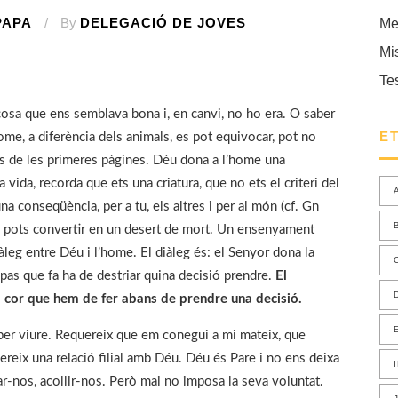
PAPA
By
DELEGACIÓ DE JOVES
Me
Mi
Te
cosa que ens semblava bona i, en canvi, no ho era. O saber
E
home, a diferència dels animals, es pot equivocar, pot no
es de les primeres pàgines. Déu dona a l’home una
la vida, recorda que ets una criatura, que no ets el criteri del
una conseqüència, per a tu, els altres i per al món (
cf
. Gn
 la pots convertir en un desert de mort. Un ensenyament
àleg entre Déu i l’home. El diàleg és: el Senyor dona la
a pas que fa ha de destriar quina decisió prendre.
El
l cor que hem de fer abans de prendre una decisió.
per viure. Requereix que em conegui a mi mateix, que
ereix una relació filial amb Déu. Déu és Pare i no ens deixa
r-nos, acollir-nos. Però mai no imposa la seva voluntat.