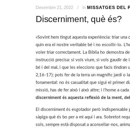
Desembre 21, 2022
In
MISSATGES DEL 
Discerniment, què és?
«Sovint hem tingut aquesta experiència: triar una 
quin era el nostre veritable bé i no escollir-lo. L’
voler triar correctament. La Bíblia ho demostra d
instrucció precisa: si vols viure, si vols gaudir de 
bé i del mal, i que les eleccions que facis tindran 
2,16-17); pots fer de la terra un magnífic jardí o
fonamental: no és casualitat que sigui el primer di
missió, has de fer això i això altre; i l’home a cad
discerniment és aquesta reflexió de la ment, de
El discerniment és esgotador però indispensable 
sàpiga què és bo per a mi aquí i ara. Sobretot requ
sols, sempre està disposat a aconsellar-nos, anima