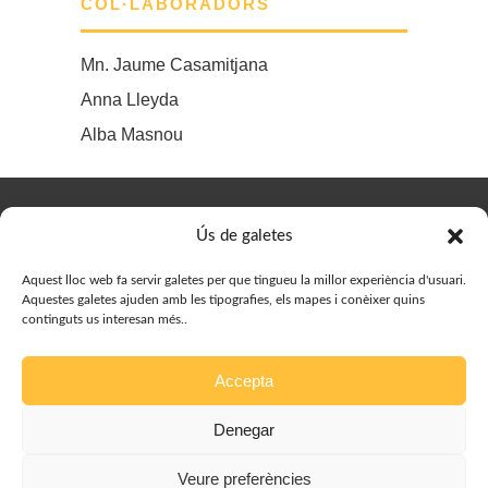
COL·LABORADORS
Mn. Jaume Casamitjana
Anna Lleyda
Alba Masnou
© Delegació de Joves del Bisbat de Vic, 2023. Designed by
Ús de galetes
Prestigia
Aquest lloc web fa servir galetes per que tingueu la millor experiència d'usuari.
Aquestes galetes ajuden amb les tipografies, els mapes i conèixer quins
continguts us interesan més..
Accepta
Denegar
Avís legal
Veure preferències