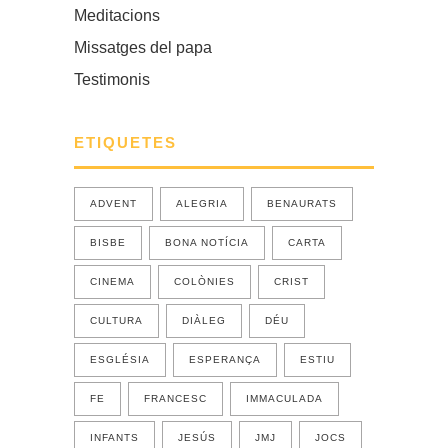
Meditacions
Missatges del papa
Testimonis
ETIQUETES
ADVENT
ALEGRIA
BENAURATS
BISBE
BONA NOTÍCIA
CARTA
CINEMA
COLÒNIES
CRIST
CULTURA
DIÀLEG
DÉU
ESGLÉSIA
ESPERANÇA
ESTIU
FE
FRANCESC
IMMACULADA
INFANTS
JESÚS
JMJ
JOCS